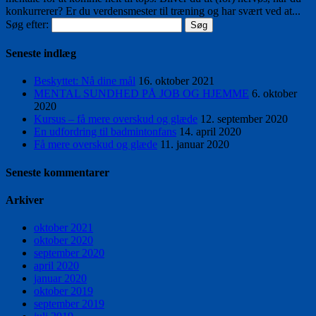
konkurrerer? Er du verdensmester til træning og har svært ved at...
Søg efter:
Seneste indlæg
Beskyttet: Nå dine mål
16. oktober 2021
MENTAL SUNDHED PÅ JOB OG HJEMME
6. oktober
2020
Kursus – få mere overskud og glæde
12. september 2020
En udfordring til badmintonfans
14. april 2020
Få mere overskud og glæde
11. januar 2020
Seneste kommentarer
Arkiver
oktober 2021
oktober 2020
september 2020
april 2020
januar 2020
oktober 2019
september 2019