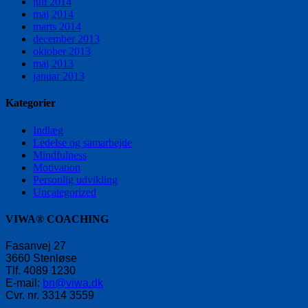
juli 2014
maj 2014
marts 2014
december 2013
oktober 2013
maj 2013
januar 2013
Kategorier
Indlæg
Ledelse og samarbejde
Mindfulness
Motivation
Personlig udvikling
Uncategorized
VIWA® COACHING
Fasanvej 27
3660 Stenløse
Tlf. 4089 1230
E-mail:
bn@viwa.dk
Cvr. nr. 3314 3559