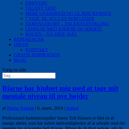
ERHVERV
TALENT TEST
MERE OVERSKUD OG GLÆDE KURSUS
7 VEJE TIL SUCCES SOM LEDER
SAMTALEKORT – TALENTUDVIKLING
LEDELSE MED HJERNE OG HJERTE
BOGEN – NÅ DINE MÅL
REFERENCER
OM OS
KONTAKT
GRATIS INSPIRATION
BLOG
Vælg en side
Bjarne har hjulpet mig med at tage mit
mentale niveau til nye højder
af
Bjarne Nielsen
|
6, marts, 2019
|
Indlæg
Professionel badmintonspiller Søren Toft Hansen er blot en af
mange atleter, som har indset nødvendigheden af at arbejde med det
mentale for at komme helt til tops. Bliver du tit (for) nervøs, når du