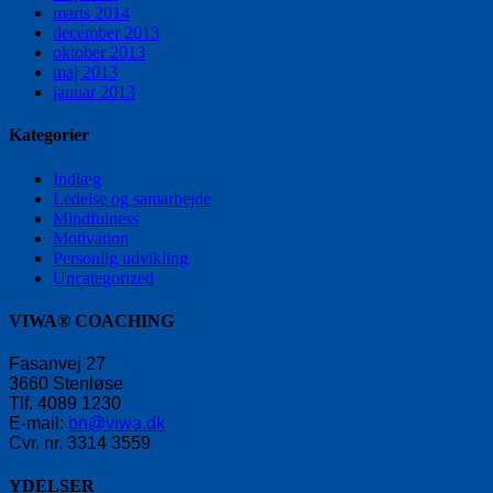
marts 2014
december 2013
oktober 2013
maj 2013
januar 2013
Kategorier
Indlæg
Ledelse og samarbejde
Mindfulness
Motivation
Personlig udvikling
Uncategorized
VIWA® COACHING
Fasanvej 27
3660 Stenløse
Tlf. 4089 1230
E-mail:
bn@viwa.dk
Cvr. nr. 3314 3559
YDELSER