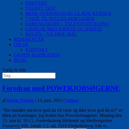
ERHVERV
TALENT TEST
MERE OVERSKUD OG GLÆDE KURSUS
7 VEJE TIL SUCCES SOM LEDER
SAMTALEKORT – TALENTUDVIKLING
LEDELSE MED HJERNE OG HJERTE
BOGEN – NÅ DINE MÅL
REFERENCER
OM OS
KONTAKT
GRATIS INSPIRATION
BLOG
Vælg en side
Foredrag med POWERJOBSØGERNE
af
Bjarne Nielsen
|
13, juni, 2015
|
Indlæg
“Det handler om hvor god du vil være og ikke hvor god du er!” er
titlen på foredraget, jeg holder hos Powerjobsøgerne. Mandag den
15. juni kl. 10-12. Frederiksberg Bibliotek og Medborgerhus
Danasvej 30B, lokale 1 2. sal, 1910 Frederiksberg Alle er...