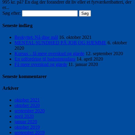
995 kr. på? En dag der forandrer dit liv eller et fyrværkeribatteri, der
er...
Søg efter:
Seneste indlæg
Beskyttet: Nå dine mål
16. oktober 2021
MENTAL SUNDHED PÅ JOB OG HJEMME
6. oktober
2020
Kursus – få mere overskud og glæde
12. september 2020
En udfordring til badmintonfans
14. april 2020
Få mere overskud og glæde
11. januar 2020
Seneste kommentarer
Arkiver
oktober 2021
oktober 2020
september 2020
april 2020
januar 2020
oktober 2019
september 2019