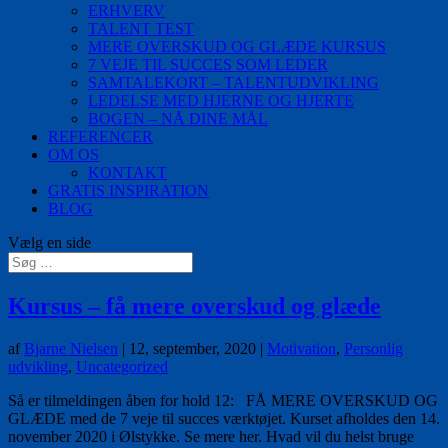
ERHVERV
TALENT TEST
MERE OVERSKUD OG GLÆDE KURSUS
7 VEJE TIL SUCCES SOM LEDER
SAMTALEKORT – TALENTUDVIKLING
LEDELSE MED HJERNE OG HJERTE
BOGEN – NÅ DINE MÅL
REFERENCER
OM OS
KONTAKT
GRATIS INSPIRATION
BLOG
Vælg en side
Kursus – få mere overskud og glæde
af
Bjarne Nielsen
|
12, september, 2020
|
Motivation
,
Personlig
udvikling
,
Uncategorized
Så er tilmeldingen åben for hold 12: FÅ MERE OVERSKUD OG
GLÆDE med de 7 veje til succes værktøjet. Kurset afholdes den 14.
november 2020 i Ølstykke. Se mere her. Hvad vil du helst bruge