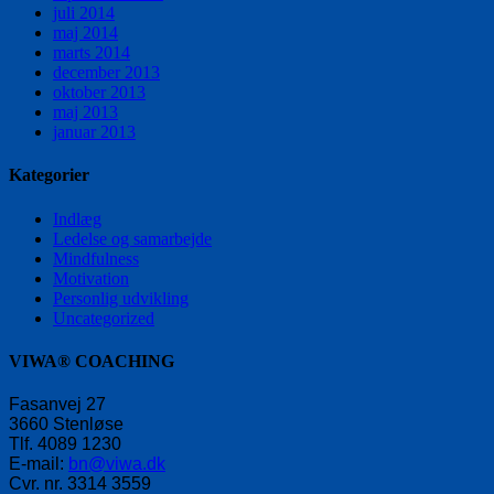
juli 2014
maj 2014
marts 2014
december 2013
oktober 2013
maj 2013
januar 2013
Kategorier
Indlæg
Ledelse og samarbejde
Mindfulness
Motivation
Personlig udvikling
Uncategorized
VIWA® COACHING
Fasanvej 27
3660 Stenløse
Tlf. 4089 1230
E-mail:
bn@viwa.dk
Cvr. nr. 3314 3559