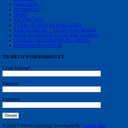
FOREDRAG
PERSONLIG
SPORT
TALENT TEST
7 VEJE TIL SUCCES SOM LEDER
SAMTALEKORT – TALENTUDVIKLING
MERE OVERSKUD OG GLÆDE KURSUS
LEDELSE MED HJERNE OG HJERTE
PERSONDATAPOLITIK
TILMELD NYHEDSBREVET
Email Adresse*
Fornavn*
Efternavn
© 2020 VIWA® Coaching | Developed By
Creative Hub