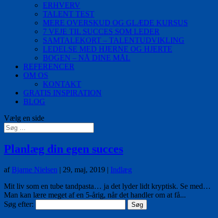
ERHVERV
TALENT TEST
MERE OVERSKUD OG GLÆDE KURSUS
7 VEJE TIL SUCCES SOM LEDER
SAMTALEKORT – TALENTUDVIKLING
LEDELSE MED HJERNE OG HJERTE
BOGEN – NÅ DINE MÅL
REFERENCER
OM OS
KONTAKT
GRATIS INSPIRATION
BLOG
Vælg en side
Planlæg din egen succes
af
Bjarne Nielsen
|
29, maj, 2019
|
Indlæg
Mit liv som en tube tandpasta… ja det lyder lidt kryptisk. Se med…
Man kan lære meget af en 5-årig, når det handler om at få...
Søg efter: