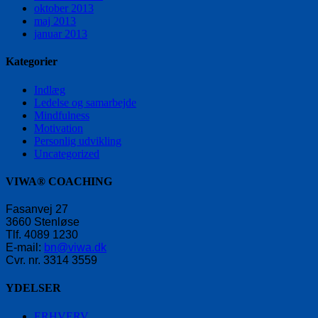
oktober 2013
maj 2013
januar 2013
Kategorier
Indlæg
Ledelse og samarbejde
Mindfulness
Motivation
Personlig udvikling
Uncategorized
VIWA® COACHING
Fasanvej 27
3660 Stenløse
Tlf. 4089 1230
E-mail:
bn@viwa.dk
Cvr. nr. 3314 3559
YDELSER
ERHVERV