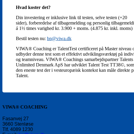
Hvad koster det?
Din investering er inklusive link til testen, selve testen (+20
sider), forberedelse af tilbagemelding og personlig tilbagemeld
á 1½ times varighed kr. 3.900 + moms. (4.875 kr. inkl. moms)
Bestil testen nu:
bn@viwa.dk
VIWA® Coaching er TalentTest certificeret på Master niveau 
udbyder denne test som et effektivt udviklingsværktøj på indiv
og teamniveau. VIWA® Coachings samarbejdspartner Talents
Unlimited Denmark ApS har udviklet Talent Test TT38©, som
den eneste test der i vesteuropæisk kontekst kan måle direkte p
Talent.
VIWA® COACHING
Fasanvej 27
3660 Stenløse
Tlf. 4089 1230