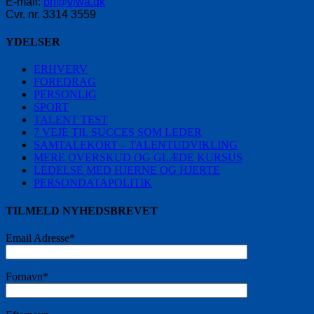
E-mail:
bn@viwa.dk
Cvr. nr. 3314 3559
YDELSER
ERHVERV
FOREDRAG
PERSONLIG
SPORT
TALENT TEST
7 VEJE TIL SUCCES SOM LEDER
SAMTALEKORT – TALENTUDVIKLING
MERE OVERSKUD OG GLÆDE KURSUS
LEDELSE MED HJERNE OG HJERTE
PERSONDATAPOLITIK
TILMELD NYHEDSBREVET
Email Adresse*
Fornavn*