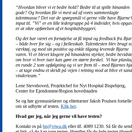
“Hvordan bliver vi et bedre hold? Bedre til at spille hinanden
gode? Og hvordan får vi mest ud af vores sammenlagte
talentmasse? Det var de spørgsmål vi gerne ville have Bjarne’
input til. ”Vi” er en lille ledergruppe på 4 individer, hvis opga
er at sikre opførelsen af et hospitalsbyggeri.
Og det har været en fornøjelse at få input og feedback fra Bja
– både hver for sig – og i fællesskab. Talenttesten blev brugt 
værktøj, og med sin positive og enkle tilgang leverede Bjarne
varen. Vi er blevet klogere på hinandens styrker, bedre bevidst
om hvor vi hver især kan gøre en større forskel. Vi har planla
en runde 2 som opfølgning og vi ser frem til – med Bjarnes hj
– at tage endnu et skridt på vejen i retning mod at blive et sand
vinderteam.”
Lene Stevnhoved, Projektchef for Nyt Hospital Bispebjerg,
Center for Ejendomme/Region hovedstaden
Se og hør gymnasielærer og elitetræner Jakob Poulsen fortælle
om sit udbytte af testen.
Klik her
.
Hvad gør jeg, når jeg gerne vil have testen?
Kontakt os på
bn@viwa.dk
eller tlf. 4089 1230. Så får du send
et link, så du kan tage testen. Herefter får du hele testen tilsend