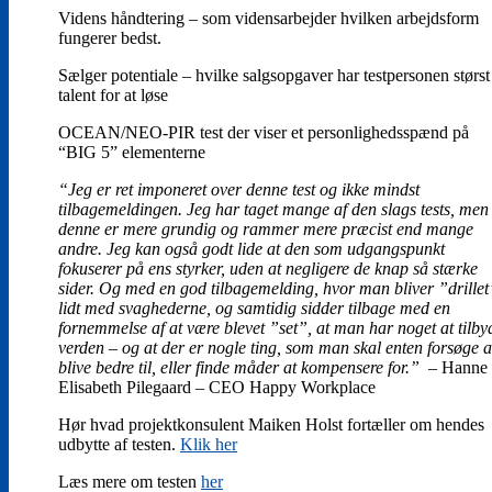
Videns håndtering – som vidensarbejder hvilken arbejdsform
fungerer bedst.
Sælger potentiale – hvilke salgsopgaver har testpersonen størst
talent for at løse
OCEAN/NEO-PIR test der viser et personlighedsspænd på
“BIG 5” elementerne
“Jeg er ret imponeret over denne test og ikke mindst
tilbagemeldingen. Jeg har taget mange af den slags tests, men
denne er mere grundig og rammer mere præcist end mange
andre. Jeg kan også godt lide at den som udgangspunkt
fokuserer på ens styrker, uden at negligere de knap så stærke
sider. Og med en god tilbagemelding, hvor man bliver ”drillet
lidt med svaghederne, og samtidig sidder tilbage med en
fornemmelse af at være blevet ”set”, at man har noget at tilby
verden – og at der er nogle ting, som man skal enten forsøge a
blive bedre til, eller finde måder at kompensere for.”
– Hanne
Elisabeth Pilegaard – CEO Happy Workplace
Hør hvad projektkonsulent Maiken Holst fortæller om hendes
udbytte af testen.
Klik her
Læs mere om testen
her