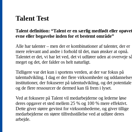
Talent Test
Talent definition: “Talent er en særlig medfødt eller opøve
evne eller begavelse inden for et bestemt område”
Alle har talenter – men der er kombinationer af talenter, der er
mere relevant and andre i forhold til det, man ønsker at opnå.
Talentet er det, vi har let ved, det vi udfører uden at overveje s
meget og det, der falder os helt naturligt.
Tidligere var det kun i sportens verden, at der var fokus på
talentudvikling. I dag er der flere virksomheder og uddannelse
institutioner, der fokuserer på talentudvikling, og det potentiale
og de flere ressourcer de dermed kan få frem i lyset.
Ved at fokusere på Talent vil medarbejderne og lederne løse
deres opgaver et sted mellem 25 % og 100 % mere effektivt.
Dette giver større gevinst for virksomhederne, og giver tillige
medarbejderne en større tilfredsstillelse ved at udføre deres
arbejde.