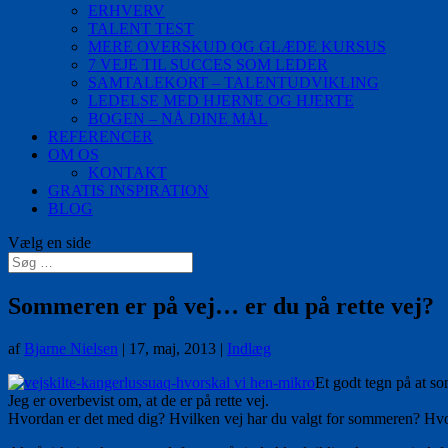
ERHVERV
TALENT TEST
MERE OVERSKUD OG GLÆDE KURSUS
7 VEJE TIL SUCCES SOM LEDER
SAMTALEKORT – TALENTUDVIKLING
LEDELSE MED HJERNE OG HJERTE
BOGEN – NÅ DINE MÅL
REFERENCER
OM OS
KONTAKT
GRATIS INSPIRATION
BLOG
Vælg en side
Sommeren er på vej… er du på rette vej?
af
Bjarne Nielsen
|
17, maj, 2013
|
Indlæg
Et godt tegn på at so
Jeg er overbevist om, at de er på rette vej.
Hvordan er det med dig? Hvilken vej har du valgt for sommeren? Hvornå