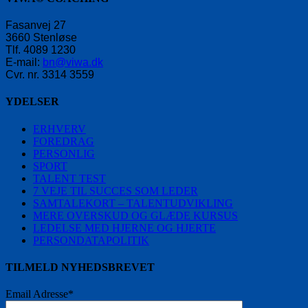
Fasanvej 27
3660 Stenløse
Tlf. 4089 1230
E-mail:
bn@viwa.dk
Cvr. nr. 3314 3559
YDELSER
ERHVERV
FOREDRAG
PERSONLIG
SPORT
TALENT TEST
7 VEJE TIL SUCCES SOM LEDER
SAMTALEKORT – TALENTUDVIKLING
MERE OVERSKUD OG GLÆDE KURSUS
LEDELSE MED HJERNE OG HJERTE
PERSONDATAPOLITIK
TILMELD NYHEDSBREVET
Email Adresse*