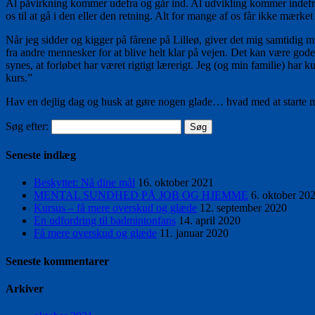
Al påvirkning kommer udefra og går ind. Al udvikling kommer indefra 
os til at gå i den eller den retning. Alt for mange af os får ikke mærket
Når jeg sidder og kigger på fårene på Lilleø, giver det mig samtidig m
fra andre mennesker for at blive helt klar på vejen. Det kan være god
synes, at forløbet har været rigtigt lærerigt. Jeg (og min familie) har 
kurs.”
Hav en dejlig dag og husk at gøre nogen glade… hvad med at starte 
click
buy
Søg efter:
legit
clenbuterol
Seneste indlæg
online
Beskyttet: Nå dine mål
16. oktober 2021
MENTAL SUNDHED PÅ JOB OG HJEMME
6. oktober 20
Kursus – få mere overskud og glæde
12. september 2020
En udfordring til badmintonfans
14. april 2020
Få mere overskud og glæde
11. januar 2020
Seneste kommentarer
Arkiver