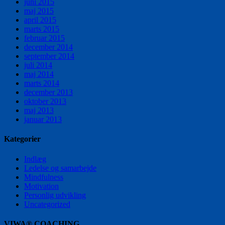
juni 2015
maj 2015
april 2015
marts 2015
februar 2015
december 2014
september 2014
juli 2014
maj 2014
marts 2014
december 2013
oktober 2013
maj 2013
januar 2013
Kategorier
Indlæg
Ledelse og samarbejde
Mindfulness
Motivation
Personlig udvikling
Uncategorized
VIWA® COACHING