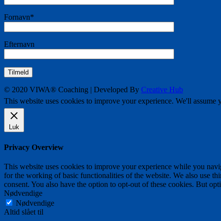
Fornavn*
Efternavn
© 2020 VIWA® Coaching | Developed By
Creative Hub
This website uses cookies to improve your experience. We'll assume yo
Luk
Privacy Overview
This website uses cookies to improve your experience while you naviga
for the working of basic functionalities of the website. We also use t
consent. You also have the option to opt-out of these cookies. But op
Nødvendige
Nødvendige
Altid slået til